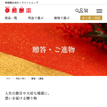
幸煎餅公式オンラインショップ
商品一覧
商品一覧
用途で選ぶ
価格で選ぶ
法人様ご相談
用途で選ぶ
七福神あられ
贈答・ご進物
～1,000円
価格で選ぶ
七福神シリーズ
お中元・お歳暮
1,001円～2,000円
人気ランキング
銀座七福神
法人様向けギフト
2,001円～3,000円
幸煎餅のこだわり
おいしいハート
ちょっとした贈り物
3,001円～5,000円
ご利用ガイド
のれん百年
ご自宅用
5,001円以上
よくあるご質問
一枚焼
お客様の声
限定商品
TOP
用途で選ぶ
贈答・ご進物
店舗のご案内
会社概要
人生の節目や大切な場面に、
お知らせ
想いを届ける贈り物