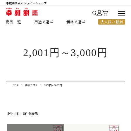
幸煎餅公式オンラインショップ
商品一覧
商品一覧
用途で選ぶ
価格で選ぶ
法人様ご相談
用途で選ぶ
七福神あられ
贈答・ご進物
～1,000円
価格で選ぶ
七福神シリーズ
お中元・お歳暮
1,001円～2,000円
人気ランキング
2,001円～3,000円
銀座七福神
法人様向けギフト
2,001円～3,000円
幸煎餅のこだわり
おいしいハート
ちょっとした贈り物
3,001円～5,000円
ご利用ガイド
のれん百年
ご自宅用
5,001円以上
よくあるご質問
一枚焼
TOP
価格で選ぶ
2001円～3000円
お客様の声
限定商品
店舗のご案内
会社概要
8件中1件～8件を表示
お知らせ