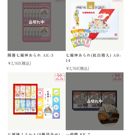
法人様 ご相談窓口
お問い合わせ
メールマガジン
原材料・アレルギー情報
特定商取引法に基づく表記
個人情報の取扱いについて
開運七福神あられ AE-3
七福神あられ(紅白箱入) AB-
14
¥2,160
(税込)
¥2,160
(税込)
七福神ようかん(8種詰合せ)
一枚焼 KK-7