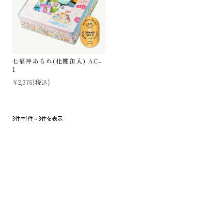
七福神あられ(化粧缶入) AC-
1
¥2,376
(税込)
3件中1件～3件を表示