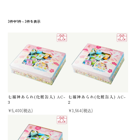
法人様 ご相談窓口
お問い合わせ
3件中1件～3件を表示
メールマガジン
原材料・アレルギー情報
特定商取引法に基づく表記
個人情報の取扱いについて
七福神あられ(化粧缶入) AC-
七福神あられ(化粧缶入) AC-
3
2
¥5,400
(税込)
¥3,564
(税込)