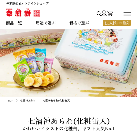
幸煎餅公式オンラインショップ
商品一覧
商品一覧
用途で選ぶ
価格で選ぶ
法人様ご相談
用途で選ぶ
七福神あられ
贈答・ご進物
～1,000円
価格で選ぶ
七福神シリーズ
お中元・お歳暮
1,001円～2,000円
人気ランキング
銀座七福神
法人様向けギフト
2,001円～3,000円
幸煎餅のこだわり
おいしいハート
ちょっとした贈り物
3,001円～5,000円
ご利用ガイド
のれん百年
ご自宅用
5,001円以上
よくあるご質問
一枚焼
お客様の声
限定商品
TOP
七福神あられ
七福神あられ(化粧缶入)
店舗のご案内
会社概要
七福神あられ(化粧缶入)
お知らせ
かわいいイラストの化粧缶。ギフト人気No.1