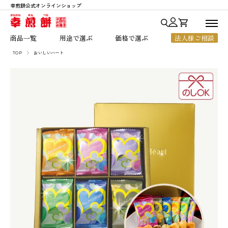
幸煎餅公式オンラインショップ
商品一覧
商品一覧
用途で選ぶ
価格で選ぶ
法人様ご相談
用途で選ぶ
TOP
おいしいハート
七福神あられ
贈答・ご進物
～1,000円
価格で選ぶ
七福神シリーズ
お中元・お歳暮
1,001円～2,000円
人気ランキング
銀座七福神
法人様向けギフト
2,001円～3,000円
幸煎餅のこだわり
おいしいハート
ちょっとした贈り物
3,001円～5,000円
ご利用ガイド
のれん百年
ご自宅用
5,001円以上
よくあるご質問
一枚焼
お客様の声
限定商品
店舗のご案内
会社概要
お知らせ