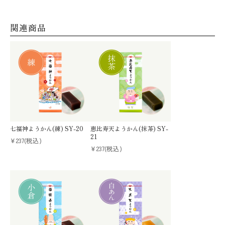
関連商品
七福神ようかん(練) SY-20
恵比寿天ようかん(抹茶) SY-
21
¥237
(税込)
¥237
(税込)