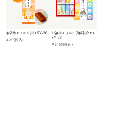
布袋尊ようかん(柿) SY-26
七福神ようかん(8種詰合せ)
SY-28
¥237
(税込)
¥2,160
(税込)