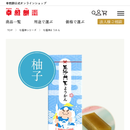
幸煎餅公式オンラインショップ
商品一覧
商品一覧
用途で選ぶ
価格で選ぶ
法人様ご相談
用途で選ぶ
TOP
七福神シリーズ
七福神ようかん
七福神あられ
贈答・ご進物
～1,000円
価格で選ぶ
七福神シリーズ
お中元・お歳暮
1,001円～2,000円
人気ランキング
銀座七福神
法人様向けギフト
2,001円～3,000円
幸煎餅のこだわり
おいしいハート
ちょっとした贈り物
3,001円～5,000円
ご利用ガイド
のれん百年
ご自宅用
5,001円以上
よくあるご質問
一枚焼
お客様の声
限定商品
店舗のご案内
会社概要
お知らせ