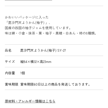
かわいいパッケージに入った
「毘沙門天ようかん(柚子) 」、
国産の四国の柚子ジャムを使用しています。
味は練・小倉・抹茶・栗・柚子・黒糖・白あん・柿の8種類。
品名
毘沙門天ようかん(柚子) SY-27
サイズ
縦84×横32×高23mm
内容量
1個
賞味期限
賞味期限60日以上の商品を発送しております。
原材料・アレルギー情報はこちら