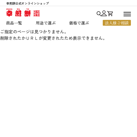
幸煎餅公式オンラインショップ
商品一覧
商品一覧
用途で選ぶ
価格で選ぶ
法人様ご相談
用途で選ぶ
ご指定のページは見つかりません。
削除されたかＵＲＬが変更されたため表示できません。
七福神あられ
贈答・ご進物
～1,000円
価格で選ぶ
七福神シリーズ
お中元・お歳暮
1,001円～2,000円
人気ランキング
銀座七福神
法人様向けギフト
2,001円～3,000円
幸煎餅のこだわり
おいしいハート
ちょっとした贈り物
3,001円～5,000円
ご利用ガイド
のれん百年
ご自宅用
5,001円以上
よくあるご質問
一枚焼
お客様の声
限定商品
店舗のご案内
会社概要
お知らせ