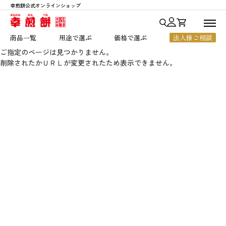
幸煎餅公式オンラインショップ
商品一覧
商品一覧
用途で選ぶ
価格で選ぶ
法人様ご相談
用途で選ぶ
ご指定のページは見つかりません。
削除されたかＵＲＬが変更されたため表示できません。
七福神あられ
贈答・ご進物
～1,000円
価格で選ぶ
七福神シリーズ
お中元・お歳暮
1,001円～2,000円
人気ランキング
銀座七福神
法人様向けギフト
2,001円～3,000円
幸煎餅のこだわり
おいしいハート
ちょっとした贈り物
3,001円～5,000円
ご利用ガイド
のれん百年
ご自宅用
5,001円以上
よくあるご質問
一枚焼
お客様の声
限定商品
店舗のご案内
会社概要
お知らせ