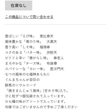
この商品について問い合わせる
香ばしい「えび味」 恵比寿天
風味豊かな「青のり味」 大黒天
香り高い「しそ味」 福禄寿
コクのある「バター味」 弁財天
ピリリと辛い「唐がらし味」 寿老人
まろやかな「チーズ味」 布袋尊
スパイシーな「カレー味」 毘沙門天
七つの風味の七福神あられに
ぐんまちゃんが目印の
群馬のソウルフード
「焼きまんじゅう風味」(甘みそ味)入り。
ひと粒ずつ個包装されて入っています。
※七種の味がアソートで入っています。
均等ではございませんので予めご了承ください