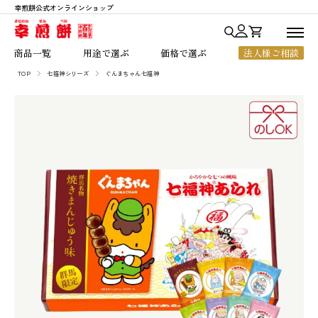
幸煎餅公式オンラインショップ
商品一覧
商品一覧
用途で選ぶ
価格で選ぶ
法人様ご相談
用途で選ぶ
TOP
七福神シリーズ
ぐんまちゃん七福神
七福神あられ
贈答・ご進物
～1,000円
価格で選ぶ
七福神シリーズ
お中元・お歳暮
1,001円～2,000円
人気ランキング
銀座七福神
法人様向けギフト
2,001円～3,000円
幸煎餅のこだわり
おいしいハート
ちょっとした贈り物
3,001円～5,000円
ご利用ガイド
のれん百年
ご自宅用
5,001円以上
よくあるご質問
一枚焼
お客様の声
限定商品
店舗のご案内
会社概要
お知らせ