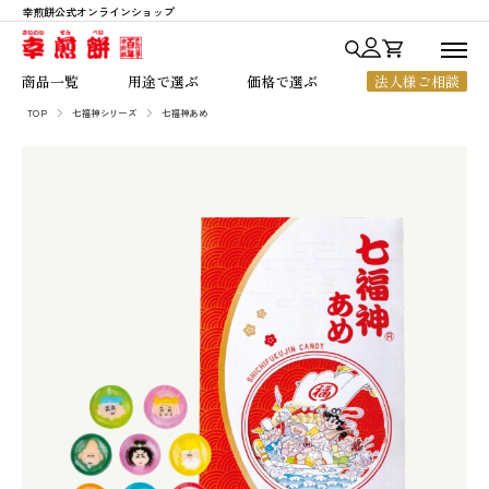
幸煎餅公式オンラインショップ
商品一覧
商品一覧
用途で選ぶ
価格で選ぶ
法人様ご相談
用途で選ぶ
TOP
七福神シリーズ
七福神あめ
七福神あられ
贈答・ご進物
～1,000円
価格で選ぶ
七福神シリーズ
お中元・お歳暮
1,001円～2,000円
人気ランキング
銀座七福神
法人様向けギフト
2,001円～3,000円
幸煎餅のこだわり
おいしいハート
ちょっとした贈り物
3,001円～5,000円
ご利用ガイド
のれん百年
ご自宅用
5,001円以上
よくあるご質問
一枚焼
お客様の声
限定商品
店舗のご案内
会社概要
お知らせ