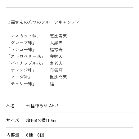
七福さんの八つのフルーツキャンディー。
「マスカット味」 恵比寿天
「グレープ味」 大黒天
「マンゴー味」 福禄寿
「ストロベリー味」 弁財天
「パイナップル味」 寿老人
「オレンジ味」 布袋尊
「ソーダ味」 毘沙門天
「チェリー味」 福
品名
七福神あめ AH-5
サイズ
縦168×横110mm
内容量
8種・8個