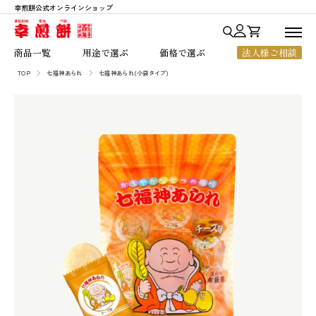
幸煎餅公式オンラインショップ
商品一覧
商品一覧
用途で選ぶ
価格で選ぶ
法人様ご相談
用途で選ぶ
TOP
七福神あられ
七福神あられ(小袋タイプ)
七福神あられ
贈答・ご進物
～1,000円
価格で選ぶ
七福神シリーズ
お中元・お歳暮
1,001円～2,000円
人気ランキング
銀座七福神
法人様向けギフト
2,001円～3,000円
幸煎餅のこだわり
おいしいハート
ちょっとした贈り物
3,001円～5,000円
ご利用ガイド
のれん百年
ご自宅用
5,001円以上
よくあるご質問
一枚焼
お客様の声
限定商品
店舗のご案内
会社概要
お知らせ