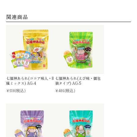
関連商品
七福神あられ(ココア味入・8
七福神あられ(えび味・個包
種ミックス) AG-4
装タイプ) AG-5
¥518
(税込)
¥486
(税込)