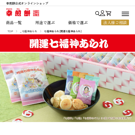
幸煎餅公式オンラインショップ
商品一覧
商品一覧
用途で選ぶ
価格で選ぶ
法人様ご相談
用途で選ぶ
TOP
_七福神あられ
七福神あられ[開運七福神あられ]
七福神あられ
贈答・ご進物
～1,000円
価格で選ぶ
七福神シリーズ
お中元・お歳暮
1,001円～2,000円
人気ランキング
銀座七福神
法人様向けギフト
2,001円～3,000円
幸煎餅のこだわり
おいしいハート
ちょっとした贈り物
3,001円～5,000円
ご利用ガイド
のれん百年
ご自宅用
5,001円以上
よくあるご質問
一枚焼
お客様の声
限定商品
店舗のご案内
会社概要
お知らせ