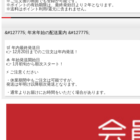
※ご注文後の画面でも登録が可能です。
※ポイントの有効期限は、最終発効日より２年となります。
※送料はポイント利用/還元に含まれません。
&#127775; 年末年始の配送案内 &#127775;
🛒 年内最終発送日
👉 12月20日までのご注文は年内発送！
🎍 年始発送開始日
👉 1月初旬から順次スタート！
⚡ ご注意ください
・休業期間中もご注文は可能ですが、
発送は年明け以降順次発送となります。
・通常よりお届けにお時間をいただく場合があります。