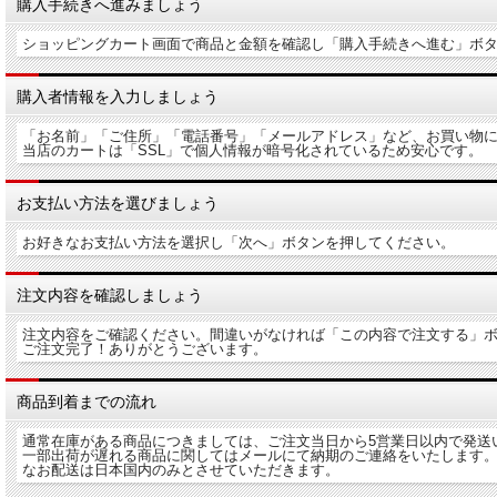
購入手続きへ進みましょう
ショッピングカート画面で商品と金額を確認し「購入手続きへ進む」ボ
購入者情報を入力しましょう
「お名前」「ご住所」「電話番号」「メールアドレス」など、お買い物
当店のカートは「SSL」で個人情報が暗号化されているため安心です。
お支払い方法を選びましょう
お好きなお支払い方法を選択し「次へ」ボタンを押してください。
注文内容を確認しましょう
注文内容をご確認ください。間違いがなければ「この内容で注文する」
ご注文完了！ありがとうございます。
商品到着までの流れ
通常在庫がある商品につきましては、ご注文当日から5営業日以内で発送い
一部出荷が遅れる商品に関してはメールにて納期のご連絡をいたします
なお配送は日本国内のみとさせていただきます。