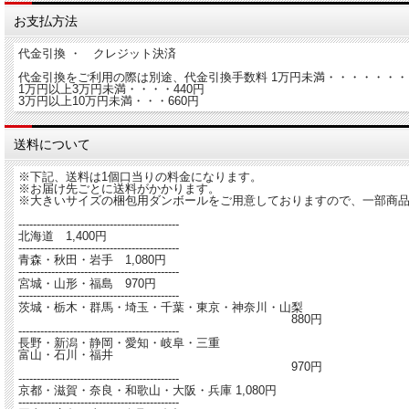
お支払方法
代金引換 ・ クレジット決済
代金引換をご利用の際は別途、代金引換手数料 1万円未満・・・・・・・
1万円以上3万円未満・・・・440円
3万円以上10万円未満・・・660円
送料について
※下記、送料は1個口当りの料金になります。
※お届け先ごとに送料がかかります。
※大きいサイズの梱包用ダンボールをご用意しておりますので、一部商品
--------------------------------------------
北海道 1,400円
--------------------------------------------
青森・秋田・岩手 1,080円
--------------------------------------------
宮城・山形・福島 970円
--------------------------------------------
茨城・栃木・群馬・埼玉・千葉・東京・神奈川・山梨
880円
--------------------------------------------
長野・新潟・静岡・愛知・岐阜・三重
富山・石川・福井
970円
--------------------------------------------
京都・滋賀・奈良・和歌山・大阪・兵庫 1,080円
--------------------------------------------